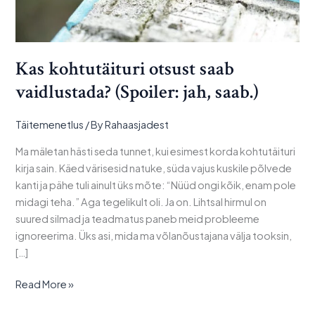
Kas kohtutäituri otsust saab
vaidlustada? (Spoiler: jah, saab.)
Täitemenetlus
/ By
Rahaasjadest
Ma mäletan hästi seda tunnet, kui esimest korda kohtutäituri
kirja sain. Käed värisesid natuke, süda vajus kuskile põlvede
kanti ja pähe tuli ainult üks mõte: “Nüüd ongi kõik, enam pole
midagi teha.” Aga tegelikult oli. Ja on. Lihtsal hirmul on
suured silmad ja teadmatus paneb meid probleeme
ignoreerima. Üks asi, mida ma võlanõustajana välja tooksin,
[…]
Read More »