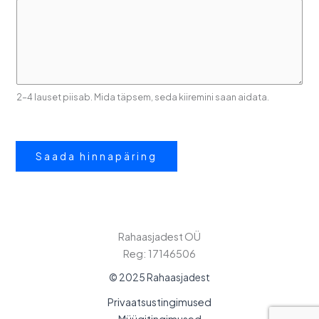
2–4 lauset piisab. Mida täpsem, seda kiiremini saan aidata.
Saada hinnapäring
Rahaasjadest OÜ
Reg: 17146506
© 2025 Rahaasjadest
Privaatsustingimused
Müügitingimused