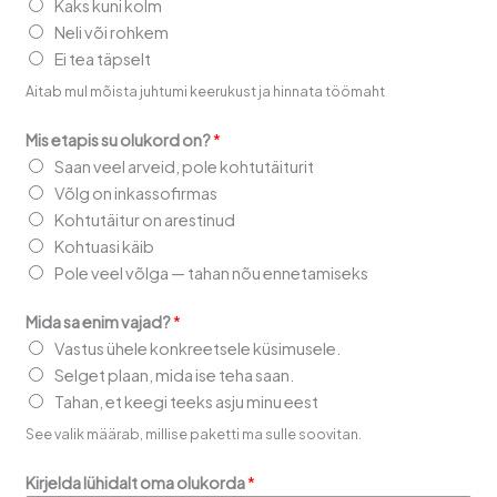
Kaks kuni kolm
Neli või rohkem
Ei tea täpselt
Aitab mul mõista juhtumi keerukust ja hinnata töömaht
Mis etapis su olukord on?
*
Saan veel arveid, pole kohtutäiturit
Võlg on inkassofirmas
Kohtutäitur on arestinud
Kohtuasi käib
Pole veel võlga — tahan nõu ennetamiseks
Mida sa enim vajad?
*
Vastus ühele konkreetsele küsimusele.
Selget plaan, mida ise teha saan.
Tahan, et keegi teeks asju minu eest
See valik määrab, millise paketti ma sulle soovitan.
Kirjelda lühidalt oma olukorda
*