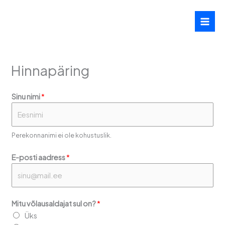
Skip
to
content
Hinnapäring
*
Sinu nimi
*
*
s
u
Perekonnanimi ei ole kohustuslik.
l
E-posti aadress
*
Mitu võlausaldajat sul on?
*
Üks