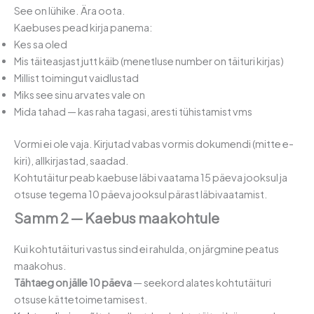
See on lühike. Ära oota.
Kaebuses pead kirja panema:
Kes sa oled
Mis täiteasjast jutt käib (menetluse number on täituri kirjas)
Millist toimingut vaidlustad
Miks see sinu arvates vale on
Mida tahad — kas raha tagasi, aresti tühistamist vms
Vormi ei ole vaja. Kirjutad vabas vormis dokumendi (mitte e-
kiri), allkirjastad, saadad.
Kohtutäitur peab kaebuse läbi vaatama 15 päeva jooksul ja
otsuse tegema 10 päeva jooksul pärast läbivaatamist.
Samm 2 — Kaebus maakohtule
Kui kohtutäituri vastus sind ei rahulda, on järgmine peatus
maakohus.
Tähtaeg on jälle 10 päeva
— seekord alates kohtutäituri
otsuse kättetoimetamisest.