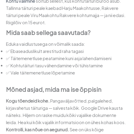
Kohtu valimine
sõltub sellest, kus kohtutäituri büroo asub.
Tallinna täituri peale kaebad Harju Maakohtusse, Rakvere
täituri peale Viru Maakohtu Rakvere kohtumajja — ja nii edasi.
Riigilõiv on 15 eurot.
Mida saab sellega saavutada?
Eduka vaidlustusega on võimalik saada:
✅ Ebaseaduslikult arestitud raha tagasi
✅ Täitemenetluse peatamine kuni asja lahendamiseni
✅ Kohtutäituri tasu vähendamine või tühistamine
✅ Vale täitemenetluse lõpetamine
Mõned asjad, mida ma ise õppisin
Kogu tõendeid kohe.
Pangaväljavõtted, palgalehed,
kirjavahetus täituriga — salvesta kõik. Google Drive kausta
näiteks. Hiljem on raske muidu kõiki vajalike dokumente
leida. Hea kui kõik vajalik informatsioon on ühes kohas koos.
Kontrolli, kas nõue on aegunud.
See on üks kõige