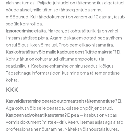
alahinnatum asi. Paljudel juhtudel on täitemenetlus algatatud
nõude alusel, mille täitmise tähtaeg on juba ammu
möödunud. Kui täitedokument on vanem kui 10 aastat, tasub
see üle kontrollida.
Ignoreerimine ei aita.
Ma tean, et kohtutäituri kirju on vahel
lihtsam sahtlisse pista. Aga mida kauem ootad, seda vähem
on sul õiguslikke võimalusi. Probleem ei kao niisama ära.
Kas kohtutäitur võib mulle kaebuse eest “kätte maksta”?
Ei.
Kohtutäitur on kohustatud käituma erapooletult ja
seaduslikult. Kaebuse esitamine on sinu seaduslik õigus.
Täpselt nagu informatsiooni küsimine oma täitemenetluse
kohta.
KKK
Kas vaidlustamine peatab automaatselt täitemenetluse?
Ei.
Aga kohus võib selle peatada, kui see on põhjendatud.
Kas pean advokaati kasutama?
Ei pea — kaebus on vabas
vormis dokument (mitte e-kiri). Keerulisemas asjas aga aitab
professionaalne nõustamine. Näiteks võlanõustaja juures.