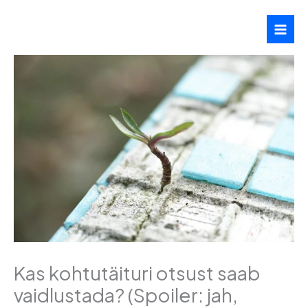
Skip
to
content
Kas kohtutäituri otsust saab
vaidlustada? (Spoiler: jah,