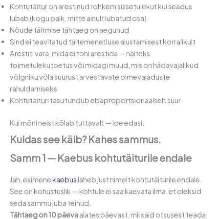
Kohtutäitur on arestinud rohkem sissetulekut kui seadus
lubab (kogu palk, mitte ainult lubatud osa)
Nõude täitmise tähtaeg on aegunud
Sind ei teavitatud täitemenetluse alustamisest korralikult
Arestiti vara, mida ei tohi arestida — näiteks
toimetulekutoetus või midagi muud, mis on hädavajalikud
võlgniku võla suurust arvestavate olmevajaduste
rahuldamiseks
Kohtutäituri tasu tundub ebaproportsionaalselt suur
Kui mõni neist kõlab tuttavalt — loe edasi.
Kuidas see käib? Kahes sammus.
Samm 1 — Kaebus kohtutäiturile endale
Jah, esimene
kaebus
läheb just nimelt kohtutäiturile endale.
See on kohustuslik — kohtule ei saa kaevata ilma, et oleksid
seda sammu juba teinud.
Tähtaeg on 10 päeva
alates päevast, mil said otsusest teada.