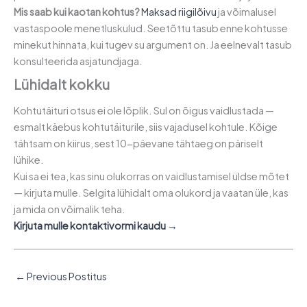
Mis saab kui kaotan kohtus?
Maksad riigilõivu
ja võimalusel
vastaspoole menetluskulud. Seetõttu tasub enne kohtusse
minekut hinnata, kui tugev su argument on. Ja eelnevalt tasub
konsulteerida asjatundjaga.
Lühidalt kokku
Kohtutäituri otsus ei ole lõplik. Sul on õigus vaidlustada —
esmalt käebus kohtutäiturile, siis vajadusel kohtule. Kõige
tähtsam on kiirus, sest 10-päevane tähtaeg on päriselt
lühike.
Kui sa ei tea, kas sinu olukorras on vaidlustamisel üldse mõtet
— kirjuta mulle. Selgita lühidalt oma olukord ja vaatan üle, kas
ja mida on võimalik teha.
Kirjuta mulle kontaktivormi kaudu →
←
Previous Postitus