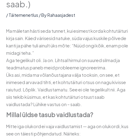
saab.)
/
Täitemenetlus
/ By
Rahaasjadest
Ma mäletan hästi seda tunnet, kui esimest korda kohtutäituri
kirja sain. Käed värisesid natuke, süda vajus kuskile põlvede
kanti ja pähe tuli ainult üks mõte: “Nüüd ongi kõik, enam pole
midagi teha.”
Aga tegelikult oli. Ja on. Lihtsal hirmul on suured silmad ja
teadmatus paneb meid probleeme ignoreerima.
Üks asi, mida ma võlanõustajana välja tooksin, on see, et
inimesed arvavad tihti, et kohtutäituri otsus on nagu kivisse
raiutud. Lõplik. Vaidlustamatu. See ei ole tegelikult nii. Aga
siis tekib küsimus, et kas kohtutäituri otsust saab
vaidlustada? Lühike vastus on – saab.
Millal üldse tasub vaidlustada?
Mitte iga olukord ei vaja vaidlustamist — aga on olukordi, kus
see on täiesti põhjendatud. Näiteks: